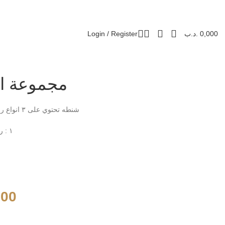
Login / Register
.د.ب
0,000
مجموعة 
شنطه تحتوي على ٣ انواع رشوش سعه ٢٥٠ مل
١ : رشوش برائحة النكتار
500