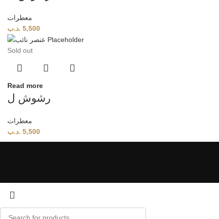
معطرات
.د.ب
5,500
Sold out
Read more
رشوش ل
معطرات
.د.ب
5,500