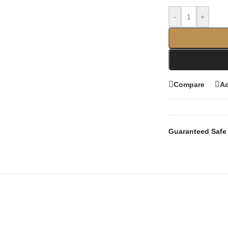
-
+
Compare
Ad
Guaranteed Safe