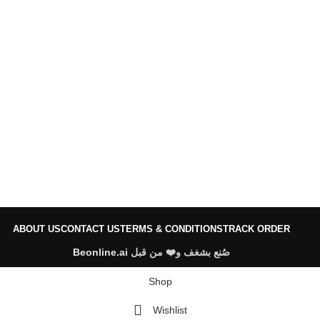
ABOUT US
CONTACT US
TERMS & CONDITIONS
TRACK ORDER
Beonline.ai
صُنع بشغف و❤️ من قبل
Shop
Wishlist