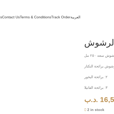
Us
Contact Us
Terms & Conditions
Track Order
العربية
الرشوش
٢: برائحة البخور
٣: برائحة الفانيلا
.د.ب
16,
2 in stock